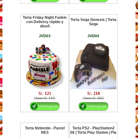
Torta Friday Night Funkin
Torta Sega Genesis | Torta
con Delivery rápido y
Sega
diseñ
JVD03
JVD04
S/. 121
S/. 218
(
Antes S/. 145
)
(
Antes S/. 262
)
Torta Nintendo - Pastel
Torta PS2 - PlayStation2
NES
06 | Torta Play Station | Pla