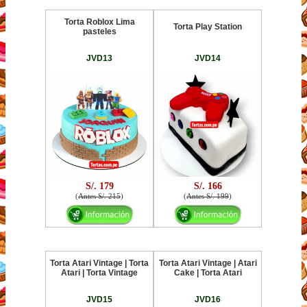
Torta Roblox Lima
Torta Play Station
pasteles
JVD13
JVD14
S/. 179
S/. 166
(
Antes S/. 215
)
(
Antes S/. 199
)
Torta Atari Vintage | Torta
Torta Atari Vintage | Atari
Atari | Torta Vintage
Cake | Torta Atari
JVD15
JVD16