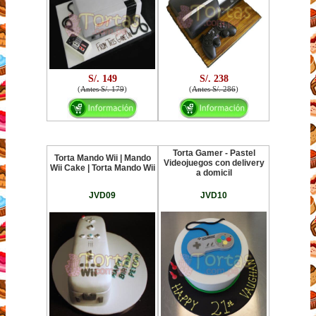
S/. 149
S/. 238
(
Antes S/. 179
)
(
Antes S/. 286
)
Torta Gamer - Pastel
Torta Mando Wii | Mando
Videojuegos con delivery
Wii Cake | Torta Mando Wii
a domicil
JVD09
JVD10