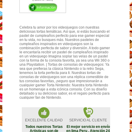
Celebra tu amor por los videojuegos con nuestras
deliciosas tortas temáticas. Así que, si estás buscando el
pastel de cumpleaños perfecto para ese gamer especial
en tu vida, no busques más. Nuestros pasteles de
cumpleaños inspirados en videojuegos son la
combinación perfecta de sabor y diversión. A todo gamer
le encantaría recibir un pastel de cumpleaños inspirado
en un videojuego Imagina soplar las velas de un pastel
con la forma de tu consola favorita, ya sea una Wii 360 o
una Playstation. | Tortas de consolas de videojuegos: Ya
sea que prefieras la clásica Nintendo o la retro Sega,
tenemos la torta perfecta para ti. Nuestras tortas de
consolas de videojuegos son una réplica comestible de
tus consolas favoritas, ¡seguro que impresionarán a
cualquier gamer Torta Nintendo: Nuestra torta Nintendo
es un homenaje a esta icónica consola. Con su diseño
detallado y su delicioso sabor, es el regalo perfecto para
cualquier fan de Nintendo.
EXCELENTE CALIDAD
SERVICIO AL CLIENTE
Todos nuestros Tortas
El mejor servicio en envío
Artisticas son de
en lima Peru . Atención 24