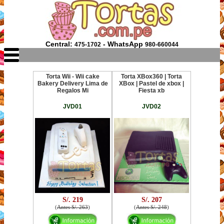
Central:
- WhatsApp
475-1702
980-660044
Torta Wii - Wii cake
Torta XBox360 | Torta
Bakery Delivery Lima de
XBox | Pastel de xbox |
Regalos Mi
Fiesta xb
JVD01
JVD02
S/. 219
S/. 207
(
Antes S/. 263
)
(
Antes S/. 248
)