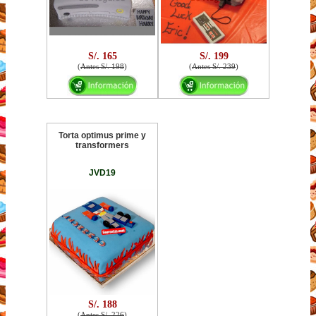
S/. 165
S/. 199
(
Antes S/. 198
)
(
Antes S/. 239
)
Torta optimus prime y
transformers
JVD19
S/. 188
(
Antes S/. 226
)