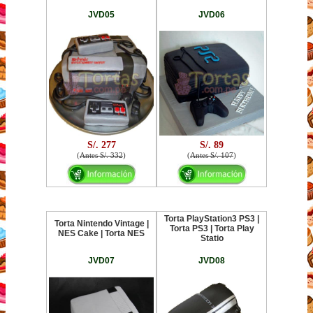
JVD05
JVD06
S/. 277
S/. 89
(
Antes S/. 332
)
(
Antes S/. 107
)
Torta PlayStation3 PS3 |
Torta Nintendo Vintage |
Torta PS3 | Torta Play
NES Cake | Torta NES
Statio
JVD07
JVD08