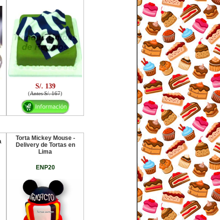
S/. 139
(
Antes S/. 167
)
Torta Mickey Mouse -
a
Delivery de Tortas en
Lima
ENP20