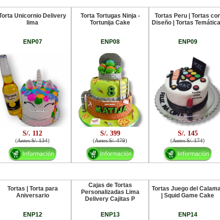
Torta Unicornio Delivery
Torta Tortugas Ninja -
Tortas Peru | Tortas co
lima
Tortunija Cake
Diseño | Tortas Temátic
ENP07
ENP08
ENP09
S/. 112
S/. 399
S/. 145
(
Antes S/. 134
)
(
Antes S/. 479
)
(
Antes S/. 174
)
Cajas de Tortas
Tortas | Torta para
Tortas Juego del Calam
Personalizadas Lima
Aniversario
| Squid Game Cake
Delivery Cajitas P
ENP12
ENP13
ENP14