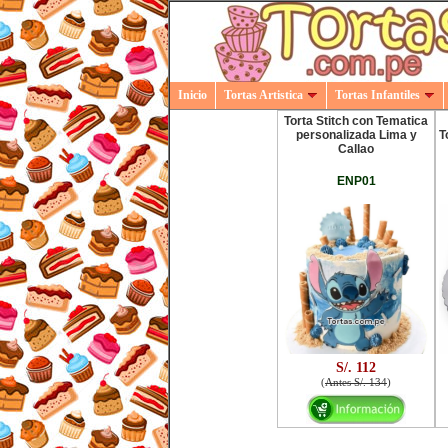
Inicio
Tortas Artistica
Tortas Infantiles
Torta Stitch con Tematica
personalizada Lima y
T
Callao
ENP01
S/. 112
(
Antes S/. 134
)