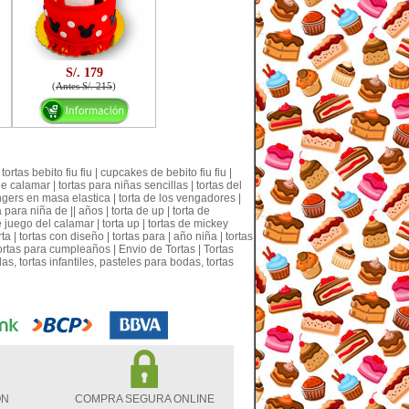
S/. 179
(
Antes S/. 215
)
tortas bebito fiu fiu | cupcakes de bebito fiu fiu |
de calamar | tortas para niñas sencillas | tortas del
vengers en masa elastica | torta de los vengadores |
 para niña de || años | torta de up | torta de
e juego del calamar | torta up | tortas de mickey
| tortas con diseño | tortas para | año niña | tortas
Tortas para cumpleaños | Envio de Tortas | Tortas
as, tortas infantiles, pasteles para bodas, tortas
ON
COMPRA SEGURA ONLINE