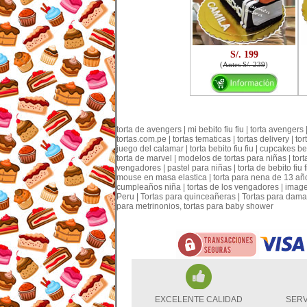
S/. 199
(
Antes S/. 239
)
torta de avengers | mi bebito fiu fiu | torta avengers |
tortas.com.pe | tortas tematicas | tortas delivery | t
juego del calamar | torta bebito fiu fiu | cupcakes b
torta de marvel | modelos de tortas para niñas | torta
vengadores | pastel para niñas | torta de bebito fiu f
mouse en masa elastica | torta para nena de 13 años 
cumpleaños niña | tortas de los vengadores | imagene
Peru | Tortas para quinceañeras | Tortas para damas |
para metrinonios, tortas para baby shower
EXCELENTE CALIDAD
SERV