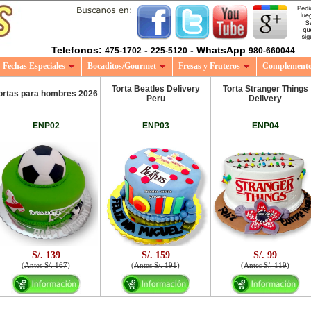
Telefonos:
-
- WhatsApp
475-1702
225-5120
980-660044
Fechas Especiales
Bocaditos/Gourmet
Fresas y Fruteros
Complement
Torta Beatles Delivery
Torta Stranger Things
ortas para hombres 2026
Peru
Delivery
ENP02
ENP03
ENP04
S/. 139
S/. 159
S/. 99
(
Antes S/. 167
)
(
Antes S/. 191
)
(
Antes S/. 119
)