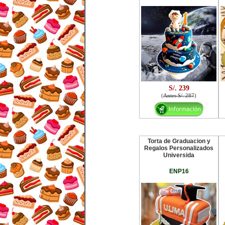
S/. 239
(
Antes S/. 287
)
Torta de Graduacion y
Regalos Personalizados
Universida
ENP16