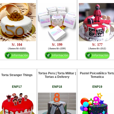
S/. 104
S/. 199
S/. 177
(
Antes S/. 125
)
(
Antes S/. 239
)
(
Antes S/. 212
)
Tortas Peru | Torta Militar |
Pastel Psicodélico Tort
Torta Stranger Things
Tortas a Delivery
Tematica
ENP17
ENP18
ENP19