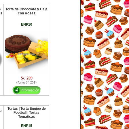
n
Torta de Chocolate y Caja
as
con Rosas
ENP10
S/. 209
(
Antes S/. 251
)
Tortas | Torta Equipo de
ar
Football | Tortas
Tematicas
ENP15