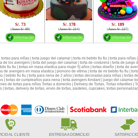
S/. 73
S/. 178
S/. 189
(
Antes S/. 88
)
(
Antes S/. 214
)
(
Antes S/. 227
)
 tortas para niñas | torta juego del calamar | torta mi bebito fiu fiu | torta para niñas | 
orta de los avengers | torta del juego del calamar | torta de costurera | torta de juego 
ebito fiu fiu | tortas en masa elastica para mujer 5| años | tortas diseño | torta de a
s de avengers en masa elastica | pionono de vitrina | torta de mi bebito fiu fiu | torta
iu | bebito fiu fiu | torta para nena de 2 años | tortas decoradas para niñas | tortas d
| tortas de cumpleaños para nena | torta avengers fondant | juego del calamar torta 
s de tortas para niñas Tortas a domicilio | Delivery de Tortas, Tortas infantiles | 
 tortas, delivery de tortas, envio de tortas, pasteles, cupcakes, tortas personalizad
ICIO AL CLIENTE
ENTREGA A DOMICILIO
SATISFACCI