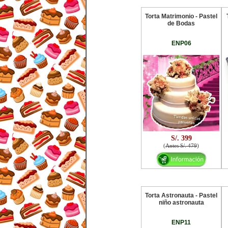
Torta Matrimonio - Pastel
de Bodas
ENP06
S/. 399
(
Antes S/. 479
)
Torta Astronauta - Pastel
niño astronauta
ENP11