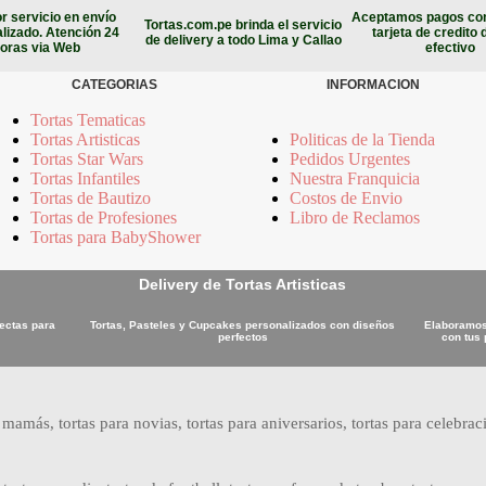
r servicio en envío
Aceptamos pagos con
Tortas.com.pe brinda el servicio
lizado. Atención 24
tarjeta de credito 
de delivery a todo Lima y Callao
oras via Web
efectivo
CATEGORIAS
INFORMACION
Tortas Tematicas
Tortas Artisticas
Politicas de la Tienda
Tortas Star Wars
Pedidos Urgentes
Tortas Infantiles
Nuestra Franquicia
Tortas de Bautizo
Costos de Envio
Tortas de Profesiones
Libro de Reclamos
Tortas para BabyShower
Delivery de Tortas Artisticas
fectas para
Tortas, Pasteles y Cupcakes personalizados con diseños
Elaboramos 
perfectos
con tus 
 mamás, tortas para novias, tortas para aniversarios, tortas para celebraci