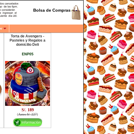
Bolsa de Compras
os
Torta de Avengers -
Pasteles y Regalos a
domicilio Deli
ENP05
S/. 189
(
Antes S/. 227
)