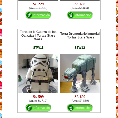
S/. 229
S/. 698
(
Antes S/. 275
)
(
Antes S/. 838
)
Torta de la Guerra de las
Torta Dromedario Imperial
Galaxias | Tortas Stars
| Tortas Stars Wars
Wars
STW11
STW12
S/. 599
S/. 699
(
Antes S/. 719
)
(
Antes S/. 839
)