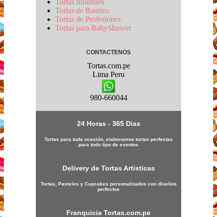
Tortas Infantiles
Tortas de Bautizo
Tortas de Profesiones
Tortas para BabyShower
CONTACTENOS
Tortas.com.pe
Lima
Peru
980-660044
24 Horas - 365 Dias
Tortas para toda ocasión, elaboramos tortas perfectas
para todo tipo de eventos
Delivery de Tortas Artisticas
Tortas, Pasteles y Cupcakes personalizados con diseños
perfectos
Franquicia
Tortas.com.pe