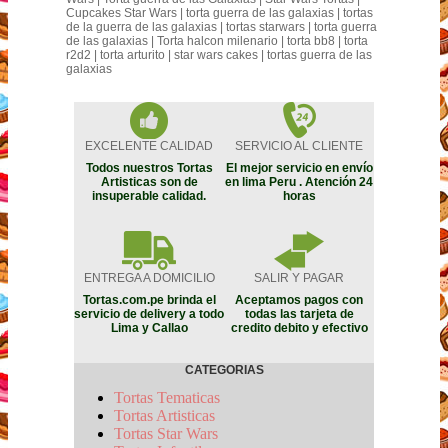
Cupcakes Star Wars | torta guerra de las galaxias | tortas
de la guerra de las galaxias | tortas starwars | torta guerra
de las galaxias | Torta halcon milenario | torta bb8 | torta
r2d2 | torta arturito | star wars cakes | tortas guerra de las
galaxias
EXCELENTE CALIDAD
SERVICIO AL CLIENTE
Todos nuestros Tortas
El mejor servicio en envío
Artisticas son de
en lima Peru . Atención 24
insuperable calidad.
horas
ENTREGA A DOMICILIO
SALIR Y PAGAR
Tortas.com.pe brinda el
Aceptamos pagos con
servicio de delivery a todo
todas las tarjeta de
Lima y Callao
credito debito y efectivo
CATEGORIAS
Tortas Tematicas
Tortas Artisticas
Tortas Star Wars