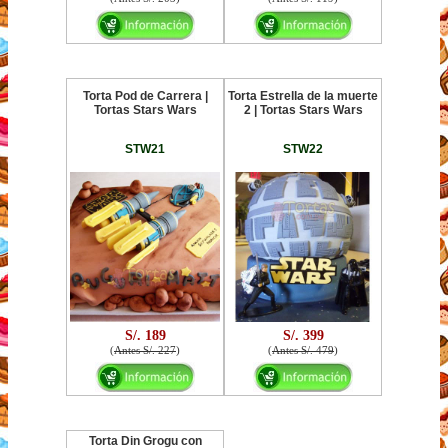
Torta Pod de Carrera |
Torta Estrella de la muerte
Tortas Stars Wars
2 | Tortas Stars Wars
STW21
STW22
S/. 189
S/. 399
(
Antes S/. 227
)
(
Antes S/. 479
)
Torta Din Grogu con