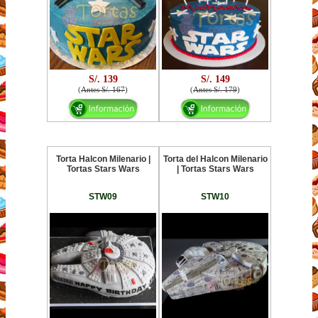
S/. 139
S/. 149
(
Antes S/. 167
)
(
Antes S/. 179
)
Torta Halcon Milenario |
Torta del Halcon Milenario
Tortas Stars Wars
| Tortas Stars Wars
STW09
STW10