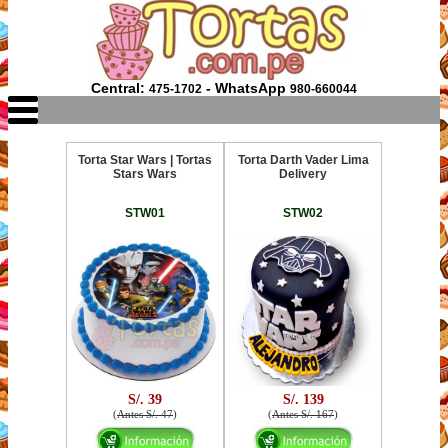
Central:
- WhatsApp
475-1702
980-660044
Torta Star Wars | Tortas
Torta Darth Vader Lima
Stars Wars
Delivery
STW01
STW02
S/. 39
S/. 139
(
Antes S/. 47
)
(
Antes S/. 167
)