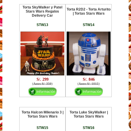
Torta SkyWalker y Patel
Torta R2D2 - Torta Arturito
Stars Wars Regalos
| Tortas Stars Wars
Delivery Car
STW13
STW14
S/. 299
S/. 846
(
Antes S/. 359
)
(
Antes S/. 1015
)
Torta Halcon Milenario 3 |
Torta Luke SkyWalker |
Tortas Stars Wars
Tortas Stars Wars
STW15
STW16