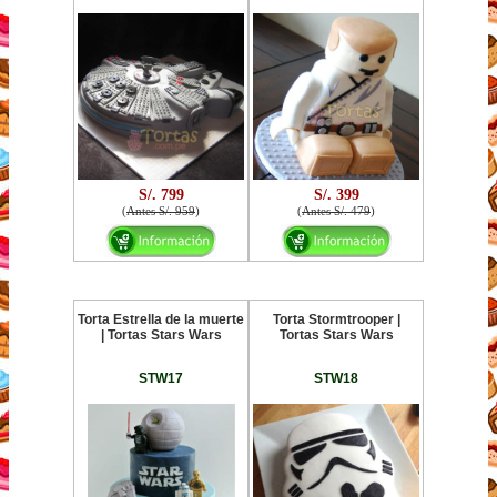
S/. 799
S/. 399
(
Antes S/. 959
)
(
Antes S/. 479
)
Torta Estrella de la muerte
Torta Stormtrooper |
| Tortas Stars Wars
Tortas Stars Wars
STW17
STW18