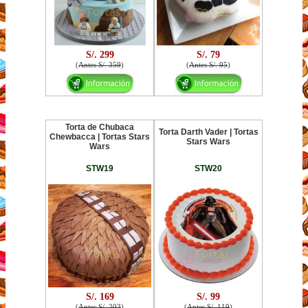
S/. 299
S/. 79
(
Antes S/. 359
)
(
Antes S/. 95
)
Torta de Chubaca
Torta Darth Vader | Tortas
Chewbacca | Tortas Stars
Stars Wars
Wars
STW19
STW20
S/. 169
S/. 99
(
Antes S/. 203
)
(
Antes S/. 119
)