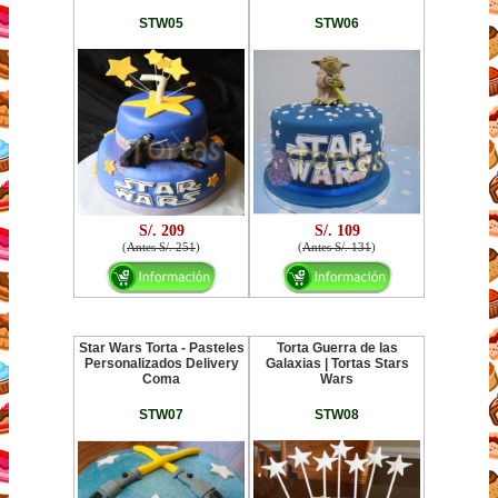
STW05
STW06
S/. 209
S/. 109
(
Antes S/. 251
)
(
Antes S/. 131
)
Star Wars Torta - Pasteles
Torta Guerra de las
Personalizados Delivery
Galaxias | Tortas Stars
Coma
Wars
STW07
STW08