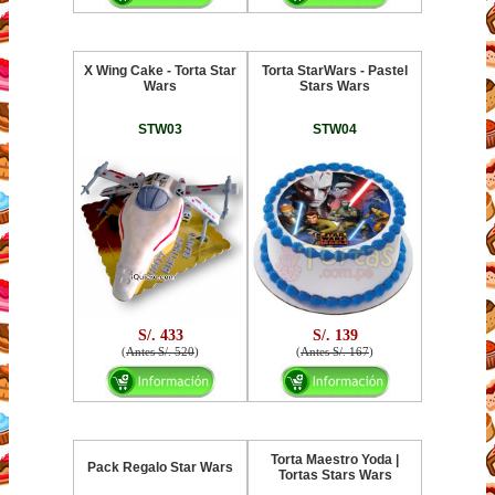
X Wing Cake - Torta Star
Torta StarWars - Pastel
Wars
Stars Wars
STW03
STW04
S/. 433
S/. 139
(
Antes S/. 520
)
(
Antes S/. 167
)
Torta Maestro Yoda |
Pack Regalo Star Wars
Tortas Stars Wars