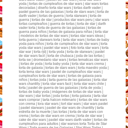
yoda | tortas de cumpleaños de star wars | star wars tortas
decoradas | diseño torta star wars | tortas darth vader |
pastel guerra de las galaxias | torta de stars wars | torta de
darth vader | tortas de guerra | torta starwars | torta de
guerra | tortas de star | productos star wars peru | star wars
tortas cumpleaños | guerra de tortas | torta de star | darth
vader torta | torta de guerra de las galaxias | tortas de
guerra para niños | tortas de galaxia para niñas | torta star
| modelos de tortas de star wars | tortas star wars ideas |
torta guerra | starwars torta | tarta star wars | tortas de baby
yoda para niños | torta de cumpleaños de star wars | torta
yoda star wars | pastel star wars | foto torta star wars | torta
star war | torta r|d| | torta yoda | torta de starwars | pastel
de star wars facil | torta de chubaca | joda de las tortas |
torta sw | dromedario star wars | tortas tematicas star wars
| tortas de yoda | torta baby yoda | torta star wars crema |
torta de galaxia | tortas de stars wars | torta maestro yoda |
torta tema star wars | pastel de cumpleaños star wars |
cumpleaños torta de star wars | tortas de galaxia para
niños | tortas joda | tarta guerra de las galaxias | torta star
wars chantilly | torta star wars facil | torta star wars chile |
torta | pastel de guerra de las galaxias | torta de yoda |
tortas de baby yoda | imágenes de tortas de star wars |
star wars | star tortas | joda tortas | torta galaxia | tarta star
wars comprar | tarta halcon milenario | tortas de star wars
con crema | tora star wars | tort star wars | star wars pastel
| pastel starwars | pastel de star wars de chantilly | tarta
estrella de la muerte | las tortas | torta de star wars con
crema | tortas de star wars en crema | torta de star war |
cake de star wars | pastel star wars darth vader | tortas de
cumpleaños para adultos | star warsos torta Torta de Star
Wars | Torta guerra de las Galaxias | Star Wars Tortas |