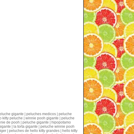
peluche gigante | peluches medicos | peluche
 kitty peluche | winnie pooh gigante | peluche
nnie de pooh | peluche gigante | hipopotamo
gigante | la torta gigante | peluche winnie pooh
er | peluches de hello kitty grandes | hello kitty