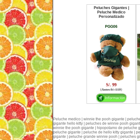
Peluches Gigantes |
Peluche Medico
Personalizado
PGG06
S/. 99
(
Antes S/. 119
)
Peluche medico | winnie the pooh gigante | peluche
gigante hello kitty | peluches de winnie pooh gigan
winnie the pooh gigante | hipopotamo de peluche g
peluche gigante | peluche de hello kitty gigante | p
gigante | peluche grande winnie pooh | peluches gigan