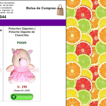
Bolsa de Compras
0044
Peluches Gigantes |
de
Peluche Gigante de
Chanchita
PGG05
S/. 199
(
Antes S/. 239
)