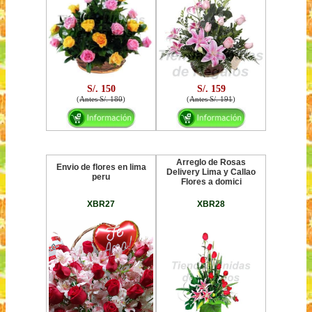
S/. 150
S/. 159
(
Antes S/. 180
)
(
Antes S/. 191
)
Arreglo de Rosas
Envio de flores en lima
Delivery Lima y Callao
peru
Flores a domici
XBR27
XBR28