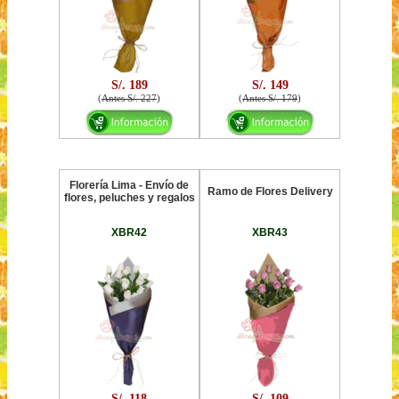
S/. 189
S/. 149
(
Antes S/. 227
)
(
Antes S/. 179
)
Florería Lima - Envío de
Ramo de Flores Delivery
flores, peluches y regalos
XBR42
XBR43
S/. 118
S/. 109