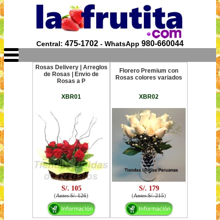
475-1702
980-660044
Central:
- WhatsApp
Rosas Delivery | Arreglos
Florero Premium con
de Rosas | Envio de
Rosas colores variados
Rosas a P
XBR01
XBR02
S/. 105
S/. 179
(
Antes S/. 126
)
(
Antes S/. 215
)