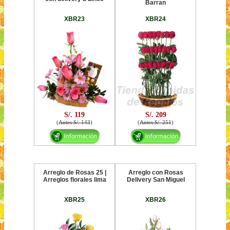
Barran
XBR23
XBR24
S/. 119
S/. 209
(
Antes S/. 143
)
(
Antes S/. 251
)
Arreglo de Rosas 25 |
Arreglo con Rosas
Arreglos florales lima
Delivery San Miguel
XBR25
XBR26