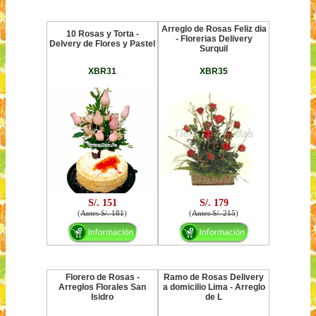
Arreglo de Rosas Feliz dia
10 Rosas y Torta -
- Florerias Delivery
Delvery de Flores y Pastel
Surquil
XBR31
XBR35
S/. 151
S/. 179
(
Antes S/. 181
)
(
Antes S/. 215
)
Florero de Rosas -
Ramo de Rosas Delivery
Arreglos Florales San
a domicilio Lima - Arreglo
Isidro
de L