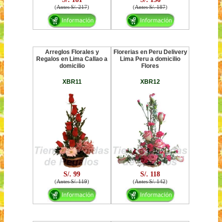
(
Antes S/. 217
)
(
Antes S/. 187
)
Arreglos Florales y
Florerias en Peru Delivery
Regalos en Lima Callao a
Lima Peru a domicilio
domicilio
Flores
XBR11
XBR12
S/. 99
S/. 118
(
Antes S/. 119
)
(
Antes S/. 142
)