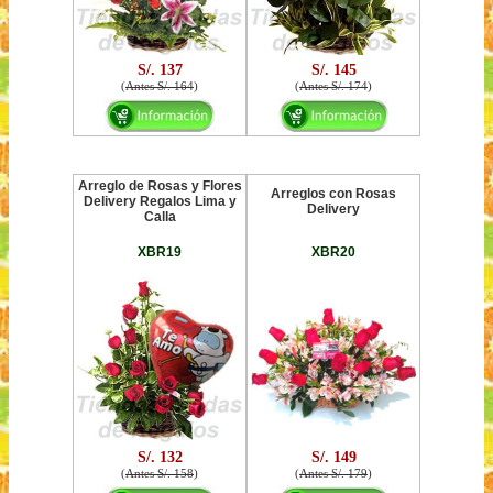
S/. 137
S/. 145
(
Antes S/. 164
)
(
Antes S/. 174
)
Arreglo de Rosas y Flores
Arreglos con Rosas
Delivery Regalos Lima y
Delivery
Calla
XBR19
XBR20
S/. 132
S/. 149
(
Antes S/. 158
)
(
Antes S/. 179
)