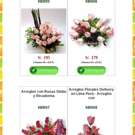
XBR05
XBR06
S/. 195
S/. 179
(
Antes S/. 234
)
(
Antes S/. 215
)
Arreglos Florales Delivery
Arreglos con Rosas Globo
en Lima Perú - Arreglos
y Ricadonna
con
XBR07
XBR08