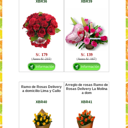
XBR36
XBR39
S/. 179
S/. 139
(
Antes S/. 215
)
(
Antes S/. 167
)
Arreglo de rosas Ramo de
Ramo de Rosas Delivery
Rosas Delivery La Molina
a domicilio Lima y Callo
a dom
XBR40
XBR41