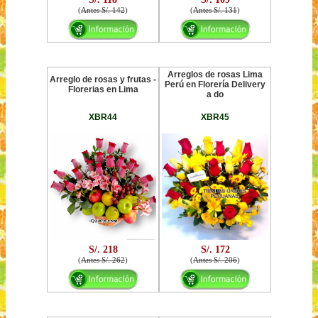
(
Antes S/. 142
)
(
Antes S/. 131
)
Arreglos de rosas Lima
Arreglo de rosas y frutas -
Perú en Florería Delivery
Florerias en Lima
a do
XBR44
XBR45
S/. 218
S/. 172
(
Antes S/. 262
)
(
Antes S/. 206
)