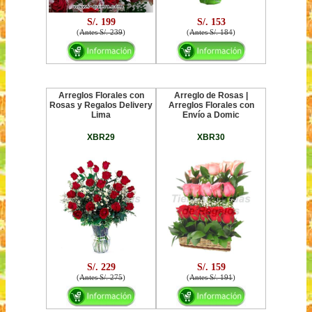
S/. 199
S/. 153
(
Antes S/. 239
)
(
Antes S/. 184
)
Arreglos Florales con
Arreglo de Rosas |
Rosas y Regalos Delivery
Arreglos Florales con
Lima
Envío a Domic
XBR29
XBR30
S/. 229
S/. 159
(
Antes S/. 275
)
(
Antes S/. 191
)