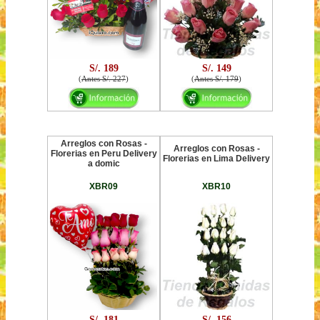
S/. 189
S/. 149
(
Antes S/. 227
)
(
Antes S/. 179
)
Arreglos con Rosas -
Arreglos con Rosas -
Florerias en Peru Delivery
Florerias en Lima Delivery
a domic
XBR09
XBR10
S/. 181
S/. 156