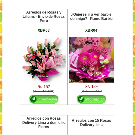
Arreglos de Rosas y
¿Quieres ir a ver barbie
Liliums - Envio de Rosas
conmigo? - Ramo Barbie
Perú
XBR03
XBR04
S/. 157
S/. 189
(
Antes S/. 188
)
(
Antes S/. 227
)
Arreglos con Rosas
Arreglos con 15 Rosas
Delivery Lima a domicilio
Delivery lima
Flores