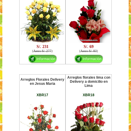
S/. 231
S/. 69
(
Antes S/. 277
)
(
Antes S/. 83
)
Arreglos florales lima con
Arreglos Florales Delivery
Delivery a domicilio en
en Jesus Maria
Lima
XBR17
XBR18