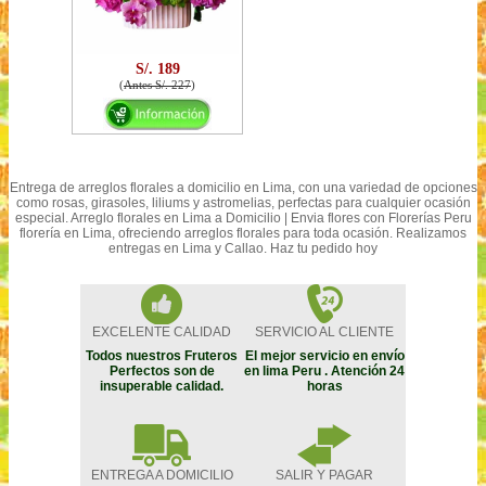
S/. 189
(
Antes S/. 227
)
Entrega de arreglos florales a domicilio en Lima, con una variedad de opciones
como rosas, girasoles, liliums y astromelias, perfectas para cualquier ocasión
especial. Arreglo florales en Lima a Domicilio | Envia flores con Florerías Peru
florería en Lima, ofreciendo arreglos florales para toda ocasión. Realizamos
entregas en Lima y Callao. Haz tu pedido hoy
EXCELENTE CALIDAD
SERVICIO AL CLIENTE
Todos nuestros Fruteros
El mejor servicio en envío
Perfectos son de
en lima Peru . Atención 24
insuperable calidad.
horas
ENTREGA A DOMICILIO
SALIR Y PAGAR