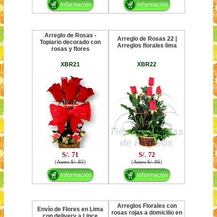
Arreglo de Rosas -
Arreglo de Rosas 22 |
Topiario decorado con
Arreglos florales lima
rosas y flores
XBR21
XBR22
S/. 71
S/. 72
(
Antes S/. 85
)
(
Antes S/. 86
)
Arreglos Florales con
Envío de Flores en Lima
rosas rojas a domicilio en
con delivery a Lince