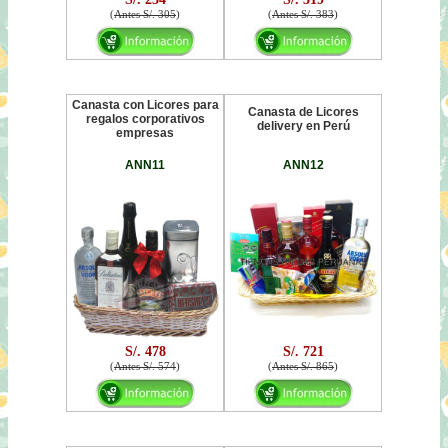
(
Antes S/. 305
)
(
Antes S/. 383
)
Canasta con Licores para
Canasta de Licores
regalos corporativos
delivery en Perú
empresas
ANN11
ANN12
S/. 478
S/. 721
(
Antes S/. 574
)
(
Antes S/. 865
)