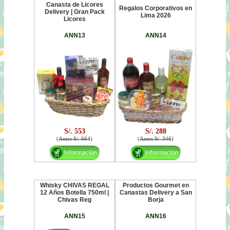
Canasta de Licores
Regalos Corporativos en
Delivery | Gran Pack
Lima 2026
Licores
ANN13
ANN14
S/. 553
S/. 288
(
Antes S/. 664
)
(
Antes S/. 346
)
Whisky CHIVAS REGAL
Productos Gourmet en
12 Años Botella 750ml |
Canastas Delivery a San
Chivas Reg
Borja
ANN15
ANN16