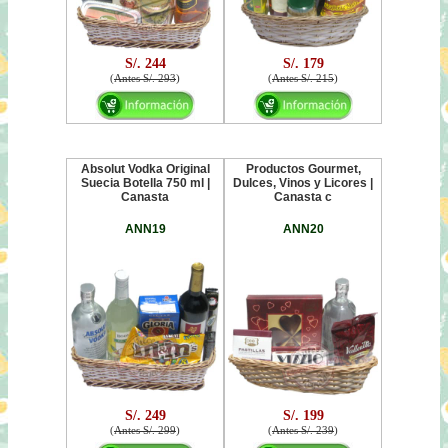
S/. 244
S/. 179
(
Antes S/. 293
)
(
Antes S/. 215
)
Absolut Vodka Original
Productos Gourmet,
Suecia Botella 750 ml |
Dulces, Vinos y Licores |
Canasta
Canasta c
ANN19
ANN20
S/. 249
S/. 199
(
Antes S/. 299
)
(
Antes S/. 239
)