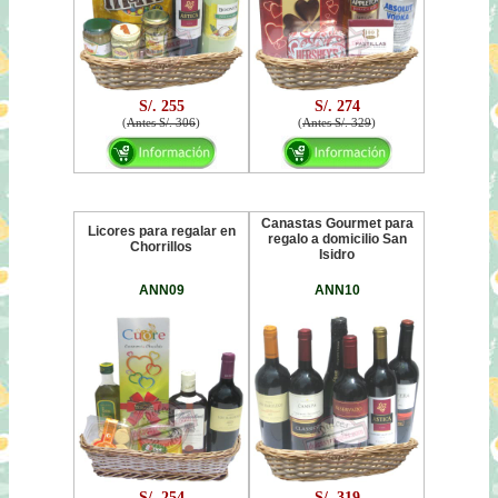
S/. 255
S/. 274
(
Antes S/. 306
)
(
Antes S/. 329
)
Canastas Gourmet para
Licores para regalar en
regalo a domicilio San
Chorrillos
Isidro
ANN09
ANN10
S/. 254
S/. 319