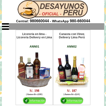
980660044
980-660044
Central:
- WhatsApp
Licoreria en lima -
Canasta con Vinos
Licoreria Delivery en Lima
Delivery Lima Perú
ANN01
ANN02
S/. 198
S/. 187
(
Antes S/. 238
)
(
Antes S/. 224
)