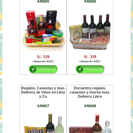
ANN05
ANN06
S/. 519
S/. 319
(
Antes S/. 623
)
(
Antes S/. 383
)
Regalos, Canastas y mas.
Encuentra regalos,
Delivery de Vinos en Lima
canastas y mucho mas.
y Ca
Delivery Lince
ANN07
ANN08