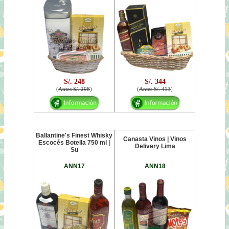
S/. 248
S/. 344
(
Antes S/. 298
)
(
Antes S/. 413
)
Ballantine's Finest Whisky
Canasta Vinos | Vinos
Escocés Botella 750 ml |
Delivery Lima
Su
ANN17
ANN18