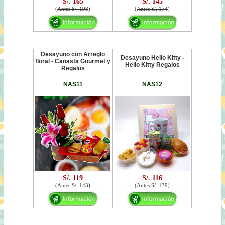
S/. 165
S/. 145
(
Antes S/. 198
)
(
Antes S/. 174
)
Desayuno con Arreglo
Desayuno Hello Kitty -
floral - Canasta Gourmet y
Hello Kitty Regalos
Regalos
NAS11
NAS12
S/. 119
S/. 116
(
Antes S/. 143
)
(
Antes S/. 139
)