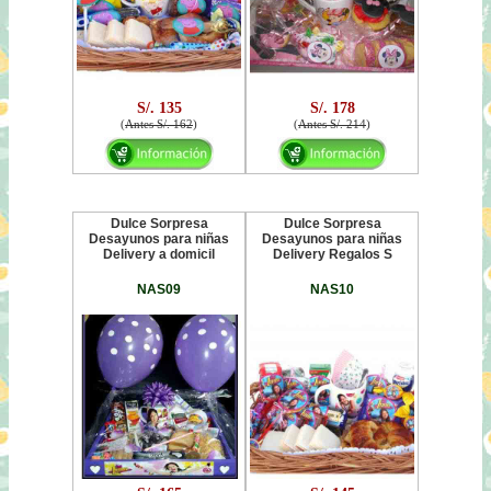
S/. 135
S/. 178
(
Antes S/. 162
)
(
Antes S/. 214
)
Dulce Sorpresa
Dulce Sorpresa
Desayunos para niñas
Desayunos para niñas
Delivery a domicil
Delivery Regalos S
NAS09
NAS10