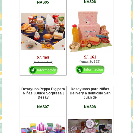
NAS06
NAS05
S/. 161
S/. 165
(
Antes S/. 193
)
(
Antes S/. 198
)
Desayuno Peppa Pig para
Desayunos para Niñas
Niñas | Dulce Sorpresa |
Delivery a domicilio San
Desay
Juan de
NAS07
NAS08