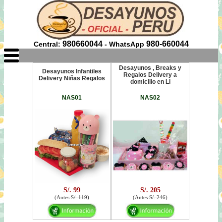
980660044
980-660044
Central:
- WhatsApp
Desayunos , Breaks y
Desayunos Infantiles
Regalos Delivery a
Delivery Niñas Regalos
domicilio en Li
NAS01
NAS02
S/. 99
S/. 205
(
Antes S/. 119
)
(
Antes S/. 246
)