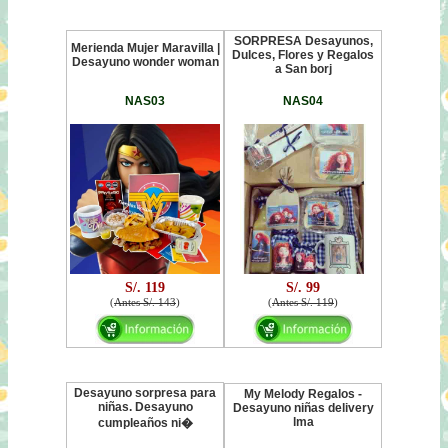
SORPRESA Desayunos,
Merienda Mujer Maravilla |
Dulces, Flores y Regalos
Desayuno wonder woman
a San borj
NAS03
NAS04
S/. 119
S/. 99
(
Antes S/. 143
)
(
Antes S/. 119
)
Desayuno sorpresa para
My Melody Regalos -
niñas. Desayuno
Desayuno niñas delivery
lma
cumpleaños ni�