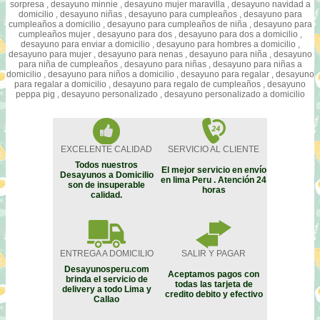
sorpresa , desayuno minnie , desayuno mujer maravilla , desayuno navidad a
domicilio , desayuno niñas , desayuno para cumpleaños , desayuno para
cumpleaños a domicilio , desayuno para cumpleaños de niña , desayuno para
cumpleaños mujer , desayuno para dos , desayuno para dos a domicilio ,
desayuno para enviar a domicilio , desayuno para hombres a domicilio ,
desayuno para mujer , desayuno para nenas , desayuno para niña , desayuno
para niña de cumpleaños , desayuno para niñas , desayuno para niñas a
domicilio , desayuno para niños a domicilio , desayuno para regalar , desayuno
para regalar a domicilio , desayuno para regalo de cumpleaños , desayuno
peppa pig , desayuno personalizado , desayuno personalizado a domicilio
EXCELENTE CALIDAD
SERVICIO AL CLIENTE
Todos nuestros
El mejor servicio en envío
Desayunos a Domicilio
en lima Peru . Atención 24
son de insuperable
horas
calidad.
ENTREGA A DOMICILIO
SALIR Y PAGAR
Desayunosperu.com
Aceptamos pagos con
brinda el servicio de
todas las tarjeta de
delivery a todo Lima y
credito debito y efectivo
Callao