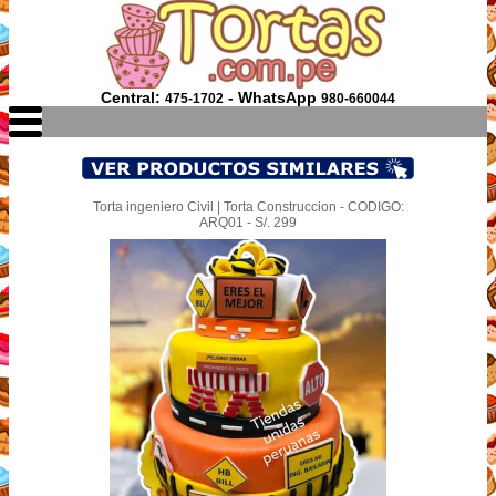
Central:
- WhatsApp
475-1702
980-660044
Torta ingeniero Civil | Torta Construccion - CODIGO:
ARQ01 - S/. 299