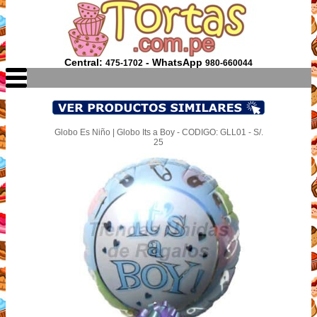
Central:
- WhatsApp
475-1702
980-660044
Globo Es Niño | Globo Its a Boy - CODIGO: GLL01 - S/.
25