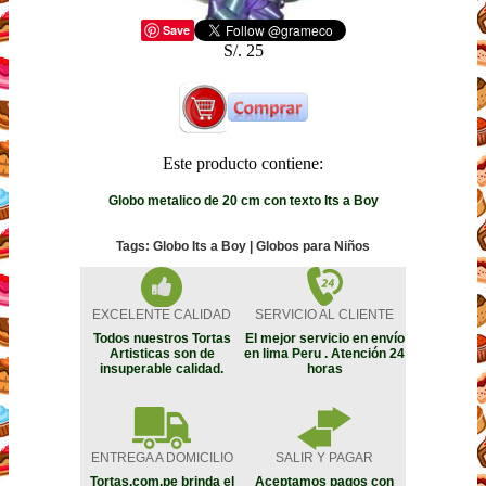
Save
S/. 25
Este producto contiene:
Globo metalico de 20 cm con texto Its a Boy
Tags: Globo Its a Boy | Globos para Niños
EXCELENTE CALIDAD
SERVICIO AL CLIENTE
Todos nuestros Tortas
El mejor servicio en envío
Artisticas son de
en lima Peru . Atención 24
insuperable calidad.
horas
ENTREGA A DOMICILIO
SALIR Y PAGAR
Tortas.com.pe brinda el
Aceptamos pagos con