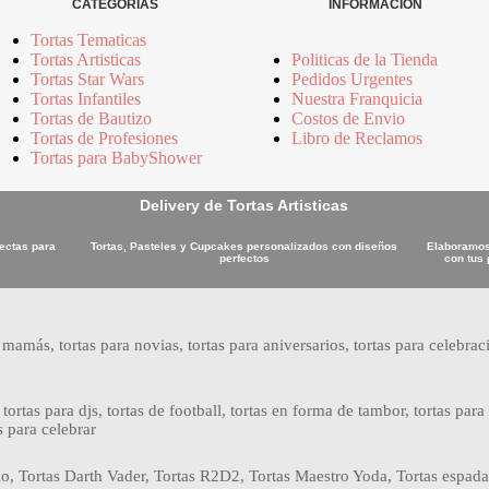
CATEGORIAS
INFORMACION
Tortas Tematicas
Tortas Artisticas
Politicas de la Tienda
Tortas Star Wars
Pedidos Urgentes
Tortas Infantiles
Nuestra Franquicia
Tortas de Bautizo
Costos de Envio
Tortas de Profesiones
Libro de Reclamos
Tortas para BabyShower
Delivery de Tortas Artisticas
fectas para
Tortas, Pasteles y Cupcakes personalizados con diseños
Elaboramos 
perfectos
con tus 
 mamás, tortas para novias, tortas para aniversarios, tortas para celebraci
 tortas para djs, tortas de football, tortas en forma de tambor, tortas pa
s para celebrar
, Tortas Darth Vader, Tortas R2D2, Tortas Maestro Yoda, Tortas espada d