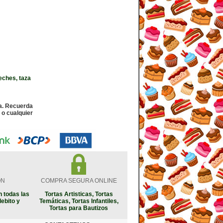
leches, taza
a. Recuerda
 o cualquier
ON
COMPRA SEGURA ONLINE
 todas las
Tortas Artisticas, Tortas
debito y
Temáticas, Tortas Infantiles,
Tortas para Bautizos