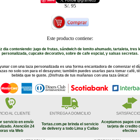
S/. 95
Este producto contiene:
iz dia conteniendo: jugo de frutas, sándwich de lomito ahumado, tartaleta, tres 
personalizada, cupcake decorativo, sobre de cafe espcial, y salsas secretas.
yunar con una taza personalizada es una forma encantadora de comenzar el dí
azas no solo son para el desayuno; también puedes usarlas para tomar café, té
bebida que te guste. ¡Disfruta de tus mañanas con una taza única!
ICIO AL CLIENTE
ENTREGA A DOMICILIO
SATISFACCI
r servicio en envío
Aceptamos pagos con
Tortas.com.pe brinda el servicio
lizado. Atención 24
tarjeta de credito 
de delivery a todo Lima y Callao
oras via Web
efectivo