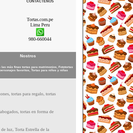
CONTACTENOS
Tortas.com.pe
Lima
Peru
980-660044
Nostros
las más finas tortas para matrimonios, Fototortas
personajes favoritos, Tortas para niños y niñas
ones, tortas para regalo, tortas
ra abogados, tortas en forma de
e luz, Torta Estrella de la