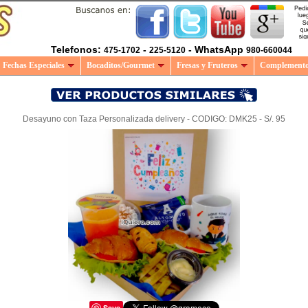
Telefonos:
-
- WhatsApp
475-1702
225-5120
980-660044
Fechas Especiales
Bocaditos/Gourmet
Fresas y Fruteros
Complement
Desayuno con Taza Personalizada delivery - CODIGO: DMK25 - S/. 95
Save