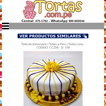
Central:
- WhatsApp
475-1702
980-660044
Torta de Aniversario | Tortas a Peru | Tortas Lima -
CODIGO: CCZ06 - S/. 149