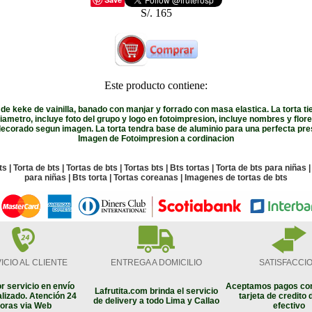
S/. 165
Este producto contiene:
 de keke de vainilla, banado con manjar y forrado con masa elastica. La torta t
ametro, incluye foto del grupo y logo en fotoimpresion, incluye nombres y flo
 decorado segun imagen. La torta tendra base de aluminio para una perfecta pre
Imagen de Fotoimpresion a cordinacion
s | Torta de bts | Tortas de bts | Tortas bts | Bts tortas | Torta de bts para niñas 
para niñas | Bts torta | Tortas coreanas | Imagenes de tortas de bts
ICIO AL CLIENTE
ENTREGA A DOMICILIO
SATISFACCI
r servicio en envío
Aceptamos pagos con
Lafrutita.com brinda el servicio
lizado. Atención 24
tarjeta de credito 
de delivery a todo Lima y Callao
oras via Web
efectivo