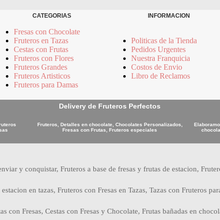
CATEGORIAS
INFORMACION
Fresas con Chocolate
Fruteros en Tazas
Politicas de la Tienda
Cestas con Frutas
Pedidos Urgentes
Fruteros con Flores
Nuestra Franquicia
Fruteros Grandes
Costos de Envio
Fruteros Artisticos
Libro de Reclamos
Fruteros para Damas
Delivery de Fruteros Perfectos
ruteros
Fruteros, Detalles en chocolate, Chocolates Personalizados,
Elaboramos
osas
Fresas con Frutas, Fruteros especiales
chocola
nviar y conquistar, Fruteros a base de fresas y frutas de estacion, Frute
 estacion en tazas, Fruteros con Fresas en Tazas, Tazas con Fruteros par
tas con Fresas, Cestas con Fresas y Chocolate, Frutas bañadas en chocol