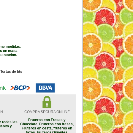
iene medidas:
res en masa
sentacion.
| Tortas de bts
ON
COMPRA SEGURA ONLINE
Fruteros con Fresas y
 todas las
Chocolate, Fruteros con fresas,
debito y
Fruteros en cesta, fruteros en
tazas, Fruteros Gigantes.