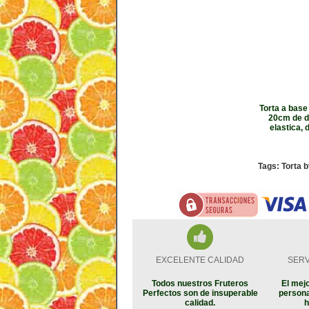
Torta a base
20cm de di
elastica,
Tags: Torta bt
EXCELENTE CALIDAD
SERV
Todos nuestros Fruteros
El mejo
Perfectos son de insuperable
persona
calidad.
h