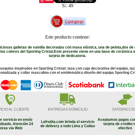
S/. 49
Este producto contiene:
iciosas galletas de vainilla decoradas con masa elástica, una de pelota,dos de 
los colores del Sporting Cristal.Este presente viene en una base de cerámica e
tarjeta de dedicatoria.
sequios inspirados en Sporting Cristal: taza con caja decorativa del equipo, taz
onalizada y collar masculino con el emblemático diseño del equipo Sporting Cri
ICIO AL CLIENTE
ENTREGA A DOMICILIO
SATISFACCI
r servicio en envío
Aceptamos pagos con
Lafrutita.com brinda el servicio
lizado. Atención 24
tarjeta de credito 
de delivery a todo Lima y Callao
oras via Web
efectivo