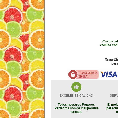
Cuatro del
camisa con 
Tags: Ob
pers
EXCELENTE CALIDAD
SERV
Todos nuestros Fruteros
El mejo
Perfectos son de insuperable
persona
calidad.
h