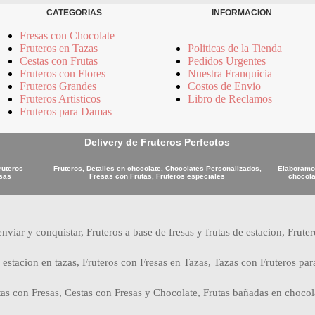
CATEGORIAS
INFORMACION
Fresas con Chocolate
Fruteros en Tazas
Politicas de la Tienda
Cestas con Frutas
Pedidos Urgentes
Fruteros con Flores
Nuestra Franquicia
Fruteros Grandes
Costos de Envio
Fruteros Artisticos
Libro de Reclamos
Fruteros para Damas
Delivery de Fruteros Perfectos
ruteros
Fruteros, Detalles en chocolate, Chocolates Personalizados,
Elaboramos
osas
Fresas con Frutas, Fruteros especiales
chocola
nviar y conquistar, Fruteros a base de fresas y frutas de estacion, Frute
 estacion en tazas, Fruteros con Fresas en Tazas, Tazas con Fruteros par
tas con Fresas, Cestas con Fresas y Chocolate, Frutas bañadas en chocol