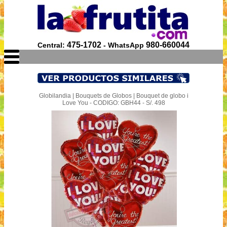
475-1702
980-660044
Central:
- WhatsApp
Globilandia | Bouquets de Globos | Bouquet de globo i
Love You - CODIGO: GBH44 - S/. 498