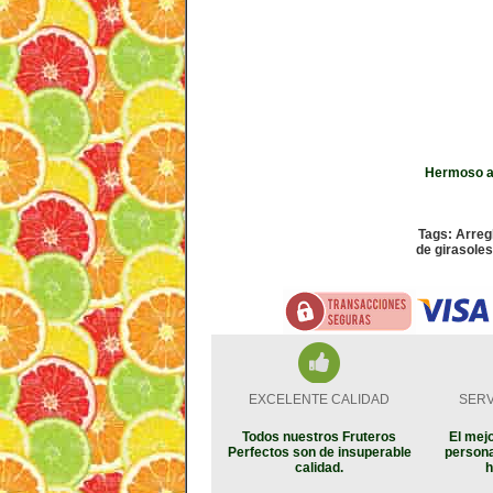
Hermoso ar
Tags: Arreg
de girasoles
EXCELENTE CALIDAD
SERV
Todos nuestros Fruteros
El mejo
Perfectos son de insuperable
persona
calidad.
h