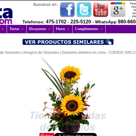
475-1702
225-5120
980-66
Telefonos:
-
- WhatsApp
Tortas
Desayunos
Flores
Complementos
de Girasoles | Arreglos de Girasoles | Girasoles delivery en Lima - CODIGO: ENC24
Save