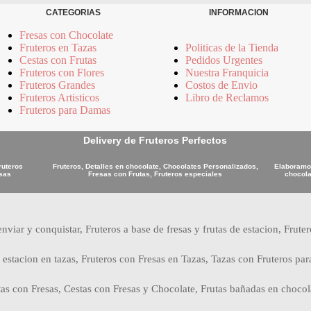
CATEGORIAS
INFORMACION
Fresas con Chocolate
Fruteros en Tazas
Politicas de la Tienda
Cestas con Frutas
Pedidos Urgentes
Fruteros con Flores
Nuestra Franquicia
Fruteros Grandes
Costos de Envio
Fruteros Artisticos
Libro de Reclamos
Fruteros para Damas
Delivery de Fruteros Perfectos
ruteros
Fruteros, Detalles en chocolate, Chocolates Personalizados,
Elaboramos
osas
Fresas con Frutas, Fruteros especiales
chocola
nviar y conquistar, Fruteros a base de fresas y frutas de estacion, Frute
 estacion en tazas, Fruteros con Fresas en Tazas, Tazas con Fruteros par
tas con Fresas, Cestas con Fresas y Chocolate, Frutas bañadas en chocol