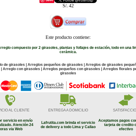
S/. 42
Este producto contiene:
reglo compuesto por 2 girasoles, plantas y follajes de estación, todo en una li
cerámica.
lo de girasoles | Arreglos pequeños de girasoles | Arreglos de girasoles pequeñ
 | Arreglo con girasoles | Arreglos pequeños con girasoles | Arreglos florales
girasoles
ICIO AL CLIENTE
ENTREGA A DOMICILIO
SATISFACCI
r servicio en envío
Aceptamos pagos con
Lafrutita.com brinda el servicio
lizado. Atención 24
tarjeta de credito 
de delivery a todo Lima y Callao
oras via Web
efectivo