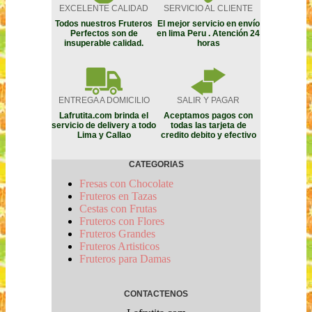
EXCELENTE CALIDAD
SERVICIO AL CLIENTE
Todos nuestros Fruteros
El mejor servicio en envío
Perfectos son de
en lima Peru . Atención 24
insuperable calidad.
horas
ENTREGA A DOMICILIO
SALIR Y PAGAR
Lafrutita.com brinda el
Aceptamos pagos con
servicio de delivery a todo
todas las tarjeta de
Lima y Callao
credito debito y efectivo
CATEGORIAS
Fresas con Chocolate
Fruteros en Tazas
Cestas con Frutas
Fruteros con Flores
Fruteros Grandes
Fruteros Artisticos
Fruteros para Damas
CONTACTENOS