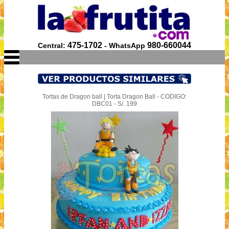
475-1702
980-660044
Central:
- WhatsApp
Tortas de Dragon ball | Torta Dragon Ball - CODIGO:
DBC01 - S/. 199