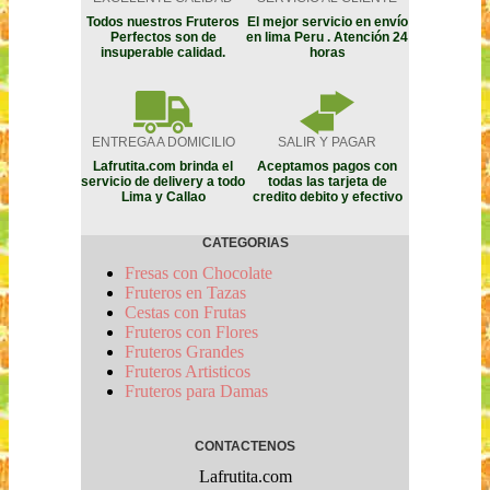
Todos nuestros Fruteros
El mejor servicio en envío
Perfectos son de
en lima Peru . Atención 24
insuperable calidad.
horas
ENTREGA A DOMICILIO
SALIR Y PAGAR
Lafrutita.com brinda el
Aceptamos pagos con
servicio de delivery a todo
todas las tarjeta de
Lima y Callao
credito debito y efectivo
CATEGORIAS
Fresas con Chocolate
Fruteros en Tazas
Cestas con Frutas
Fruteros con Flores
Fruteros Grandes
Fruteros Artisticos
Fruteros para Damas
CONTACTENOS
Lafrutita.com