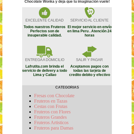
Chocolate Wonka y deja que tu imaginación vuele!
EXCELENTE CALIDAD
SERVICIO AL CLIENTE
Todos nuestros Fruteros
El mejor servicio en envío
Perfectos son de
en lima Peru . Atención 24
insuperable calidad.
horas
ENTREGA A DOMICILIO
SALIR Y PAGAR
Lafrutita.com brinda el
Aceptamos pagos con
servicio de delivery a todo
todas las tarjeta de
Lima y Callao
credito debito y efectivo
CATEGORIAS
Fresas con Chocolate
Fruteros en Tazas
Cestas con Frutas
Fruteros con Flores
Fruteros Grandes
Fruteros Artisticos
Fruteros para Damas