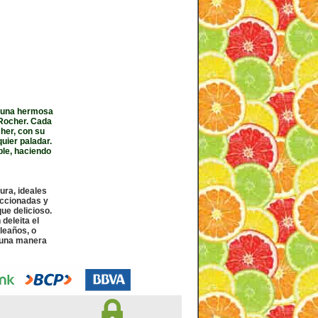
n una hermosa
 Rocher. Cada
her, con su
uier paladar.
ble, haciendo
ura, ideales
eccionadas y
ue delicioso.
deleita el
leaños, o
n una manera