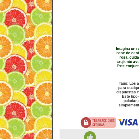
Imagina un r
base de cerá
rosa, cuid
crujiente av
Este conjunt
Tags: Los a
para cualqu
dispuestas c
Este tipo
paladar,
simplemente