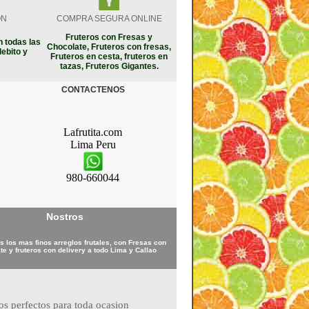
ON
COMPRA SEGURA ONLINE
Fruteros con Fresas y
 todas las
Chocolate, Fruteros con fresas,
debito y
Fruteros en cesta, fruteros en
tazas, Fruteros Gigantes.
CONTACTENOS
Lafrutita.com
Lima
Peru
980-660044
Nostros
 los mas finos arreglos frutales, con Fresas con
te y fruteros con delivery a todo Lima y Callao
ros perfectos para toda ocasion