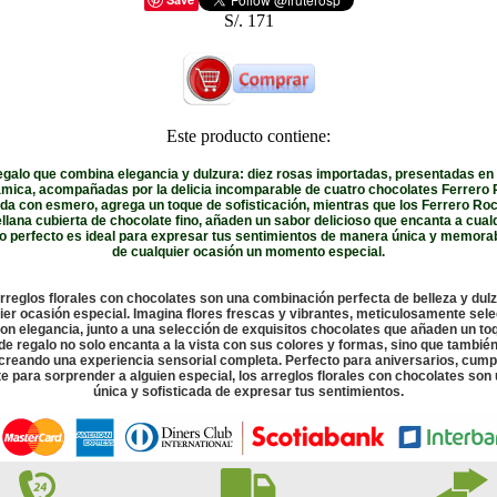
S/. 171
Este producto contiene:
egalo que combina elegancia y dulzura: diez rosas importadas, presentadas e
mica, acompañadas por la delicia incomparable de cuatro chocolates Ferrero
ada con esmero, agrega un toque de sofisticación, mientras que los Ferrero Roc
ellana cubierta de chocolate fino, añaden un sabor delicioso que encanta a cualq
o perfecto es ideal para expresar tus sentimientos de manera única y memora
de cualquier ocasión un momento especial.
rreglos florales con chocolates son una combinación perfecta de belleza y dulz
ier ocasión especial. Imagina flores frescas y vibrantes, meticulosamente sel
on elegancia, junto a una selección de exquisitos chocolates que añaden un toq
 de regalo no solo encanta a la vista con sus colores y formas, sino que también 
 creando una experiencia sensorial completa. Perfecto para aniversarios, cump
 para sorprender a alguien especial, los arreglos florales con chocolates so
única y sofisticada de expresar tus sentimientos.