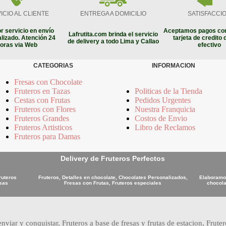
ICIO AL CLIENTE
ENTREGA A DOMICILIO
SATISFACCI
r servicio en envío
Aceptamos pagos con
Lafrutita.com brinda el servicio
lizado. Atención 24
tarjeta de credito 
de delivery a todo Lima y Callao
oras via Web
efectivo
CATEGORIAS
INFORMACION
Fresas con Chocolate
Fruteros en Tazas
Politicas de la Tienda
Cestas con Frutas
Pedidos Urgentes
Fruteros con Flores
Nuestra Franquicia
Fruteros Grandes
Costos de Envio
Fruteros Artisticos
Libro de Reclamos
Fruteros para Damas
Delivery de Fruteros Perfectos
ruteros
Fruteros, Detalles en chocolate, Chocolates Personalizados,
Elaboramos
osas
Fresas con Frutas, Fruteros especiales
chocola
nviar y conquistar, Fruteros a base de fresas y frutas de estacion, Frute