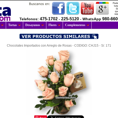
475-1702
225-5120
980-66
Telefonos:
-
- WhatsApp
Tortas
Desayunos
Flores
Complementos
Chocolates Importados con Arreglo de Rosas - CODIGO: CHJ15 - S/. 171
Save