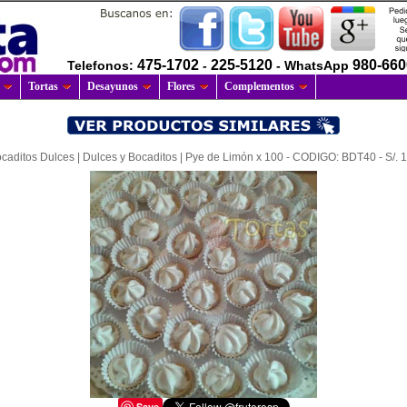
475-1702
225-5120
980-66
Telefonos:
-
- WhatsApp
Tortas
Desayunos
Flores
Complementos
caditos Dulces | Dulces y Bocaditos | Pye de Limón x 100 - CODIGO: BDT40 - S/. 
Save