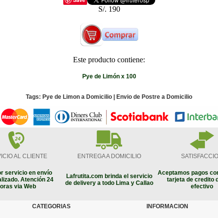
S/. 190
Este producto contiene:
Pye de Limón x 100
Tags: Pye de Limon a Domicilio | Envio de Postre a Domicilio
ICIO AL CLIENTE
ENTREGA A DOMICILIO
SATISFACCI
r servicio en envío
Aceptamos pagos con
Lafrutita.com brinda el servicio
lizado. Atención 24
tarjeta de credito 
de delivery a todo Lima y Callao
oras via Web
efectivo
CATEGORIAS
INFORMACION