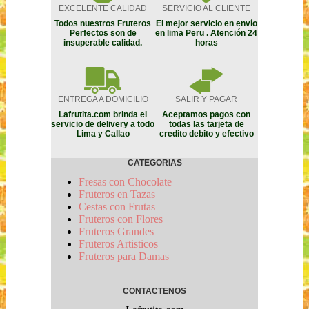
EXCELENTE CALIDAD
SERVICIO AL CLIENTE
Todos nuestros Fruteros
El mejor servicio en envío
Perfectos son de
en lima Peru . Atención 24
insuperable calidad.
horas
ENTREGA A DOMICILIO
SALIR Y PAGAR
Lafrutita.com brinda el
Aceptamos pagos con
servicio de delivery a todo
todas las tarjeta de
Lima y Callao
credito debito y efectivo
CATEGORIAS
Fresas con Chocolate
Fruteros en Tazas
Cestas con Frutas
Fruteros con Flores
Fruteros Grandes
Fruteros Artisticos
Fruteros para Damas
CONTACTENOS