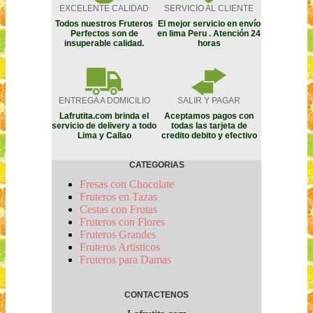
EXCELENTE CALIDAD
SERVICIO AL CLIENTE
Todos nuestros Fruteros
El mejor servicio en envío
Perfectos son de
en lima Peru . Atención 24
insuperable calidad.
horas
ENTREGA A DOMICILIO
SALIR Y PAGAR
Lafrutita.com brinda el
Aceptamos pagos con
servicio de delivery a todo
todas las tarjeta de
Lima y Callao
credito debito y efectivo
CATEGORIAS
Fresas con Chocolate
Fruteros en Tazas
Cestas con Frutas
Fruteros con Flores
Fruteros Grandes
Fruteros Artisticos
Fruteros para Damas
CONTACTENOS