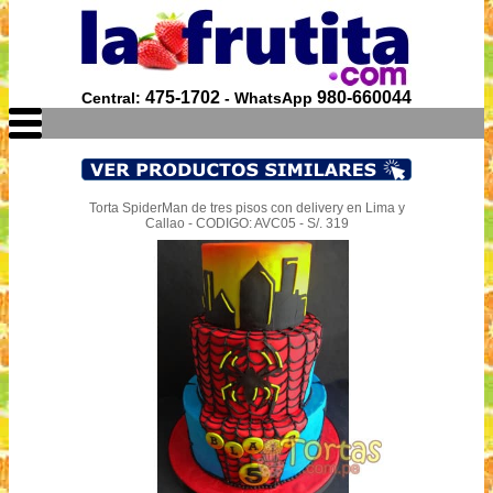
475-1702
980-660044
Central:
- WhatsApp
Torta SpiderMan de tres pisos con delivery en Lima y
Callao - CODIGO: AVC05 - S/. 319