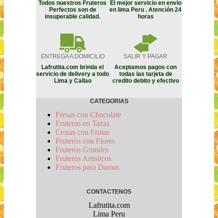
Todos nuestros Fruteros
El mejor servicio en envío
Perfectos son de
en lima Peru . Atención 24
insuperable calidad.
horas
ENTREGA A DOMICILIO
SALIR Y PAGAR
Lafrutita.com brinda el
Aceptamos pagos con
servicio de delivery a todo
todas las tarjeta de
Lima y Callao
credito debito y efectivo
CATEGORIAS
Fresas con Chocolate
Fruteros en Tazas
Cestas con Frutas
Fruteros con Flores
Fruteros Grandes
Fruteros Artisticos
Fruteros para Damas
CONTACTENOS
Lafrutita.com
Lima
Peru