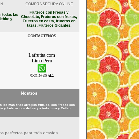
ON
COMPRA SEGURA ONLINE
Fruteros con Fresas y
 todas las
Chocolate, Fruteros con fresas,
debito y
Fruteros en cesta, fruteros en
tazas, Fruteros Gigantes.
CONTACTENOS
Lafrutita.com
Lima
Peru
980-660044
Nostros
 los mas finos arreglos frutales, con Fresas con
te y fruteros con delivery a todo Lima y Callao
ros perfectos para toda ocasion