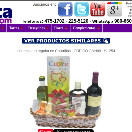
475-1702
225-5120
980-66
Telefonos:
-
- WhatsApp
Tortas
Desayunos
Flores
Complementos
Licores para regalar en Chorrillos - CODIGO: ANN09 - S/. 254
Save