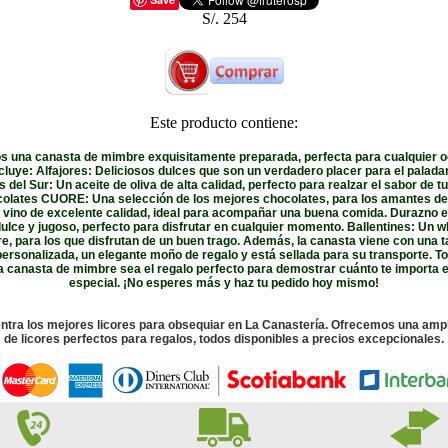
S/. 254
Este producto contiene:
 una canasta de mimbre exquisitamente preparada, perfecta para cualquier o
cluye: Alfajores: Deliciosos dulces que son un verdadero placer para el paladar
s del Sur: Un aceite de oliva de alta calidad, perfecto para realzar el sabor de 
colates CUORE: Una selección de los mejores chocolates, para los amantes del
 vino de excelente calidad, ideal para acompañar una buena comida. Durazno e
ulce y jugoso, perfecto para disfrutar en cualquier momento. Ballentines: Un 
, para los que disfrutan de un buen trago. Además, la canasta viene con una t
personalizada, un elegante moño de regalo y está sellada para su transporte. T
a canasta de mimbre sea el regalo perfecto para demostrar cuánto te importa 
especial. ¡No esperes más y haz tu pedido hoy mismo!
ntra los mejores licores para obsequiar en La Canastería. Ofrecemos una ampl
de licores perfectos para regalos, todos disponibles a precios excepcionales.