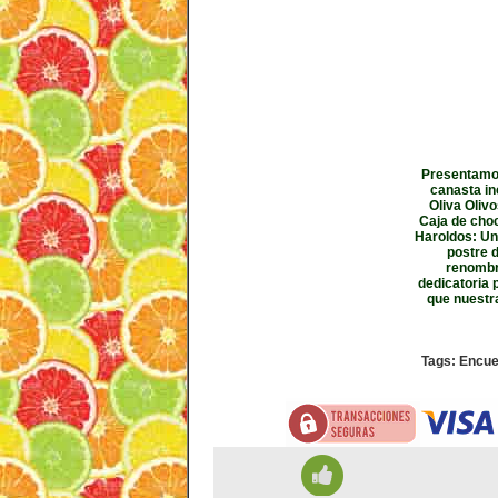
Presentamos
canasta in
Oliva Olivo
Caja de cho
Haroldos: Un
postre d
renombre
dedicatoria 
que nuestr
Tags: Encue