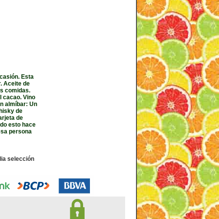
casión. Esta
. Aceite de
tus comidas.
 cacao. Vino
n almíbar: Un
whisky de
arjeta de
odo esto hace
esa persona
ia selección