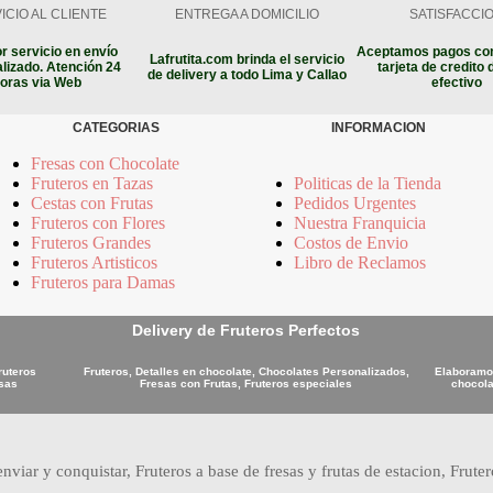
ICIO AL CLIENTE
ENTREGA A DOMICILIO
SATISFACCI
r servicio en envío
Aceptamos pagos con
Lafrutita.com brinda el servicio
lizado. Atención 24
tarjeta de credito 
de delivery a todo Lima y Callao
oras via Web
efectivo
CATEGORIAS
INFORMACION
Fresas con Chocolate
Fruteros en Tazas
Politicas de la Tienda
Cestas con Frutas
Pedidos Urgentes
Fruteros con Flores
Nuestra Franquicia
Fruteros Grandes
Costos de Envio
Fruteros Artisticos
Libro de Reclamos
Fruteros para Damas
Delivery de Fruteros Perfectos
ruteros
Fruteros, Detalles en chocolate, Chocolates Personalizados,
Elaboramos
osas
Fresas con Frutas, Fruteros especiales
chocola
nviar y conquistar, Fruteros a base de fresas y frutas de estacion, Frute