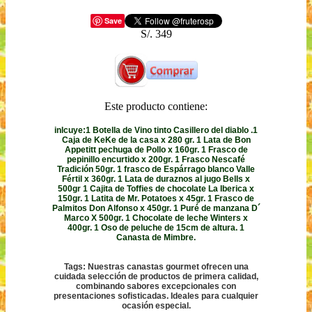
Save
S/. 349
Este producto contiene:
inlcuye:1 Botella de Vino tinto Casillero del diablo .1
Caja de KeKe de la casa x 280 gr. 1 Lata de Bon
Appetitt pechuga de Pollo x 160gr. 1 Frasco de
pepinillo encurtido x 200gr. 1 Frasco Nescafé
Tradición 50gr. 1 frasco de Espárrago blanco Valle
Fértil x 360gr. 1 Lata de duraznos al jugo Bells x
500gr 1 Cajita de Toffies de chocolate La Iberica x
150gr. 1 Latita de Mr. Potatoes x 45gr. 1 Frasco de
Palmitos Don Alfonso x 450gr. 1 Puré de manzana D´
Marco X 500gr. 1 Chocolate de leche Winters x
400gr. 1 Oso de peluche de 15cm de altura. 1
Canasta de Mimbre.
Tags: Nuestras canastas gourmet ofrecen una
cuidada selección de productos de primera calidad,
combinando sabores excepcionales con
presentaciones sofisticadas. Ideales para cualquier
ocasión especial.