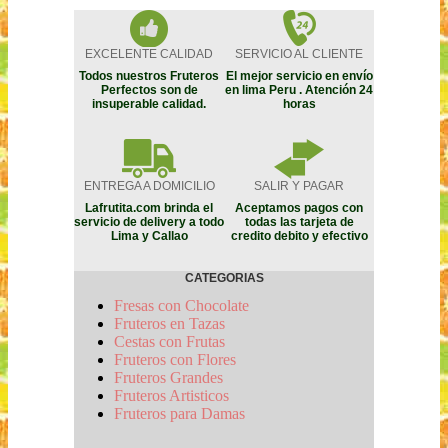
EXCELENTE CALIDAD
SERVICIO AL CLIENTE
Todos nuestros Fruteros
El mejor servicio en envío
Perfectos son de
en lima Peru . Atención 24
insuperable calidad.
horas
ENTREGA A DOMICILIO
SALIR Y PAGAR
Lafrutita.com brinda el
Aceptamos pagos con
servicio de delivery a todo
todas las tarjeta de
Lima y Callao
credito debito y efectivo
CATEGORIAS
Fresas con Chocolate
Fruteros en Tazas
Cestas con Frutas
Fruteros con Flores
Fruteros Grandes
Fruteros Artisticos
Fruteros para Damas